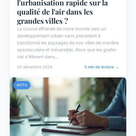
l'urbanisation rapide sur la
qualité de l'air dans les
grandes villes ?
La course effrénée de notre monde vers un
développement urbain sans précédent a
transformé les paysages de nos villes de manière
spectaculaire et irréversible. Alors que les gratte-
ciel s'élèvent dans...
20 décembre 2024
5 min de lecture →
ACTU