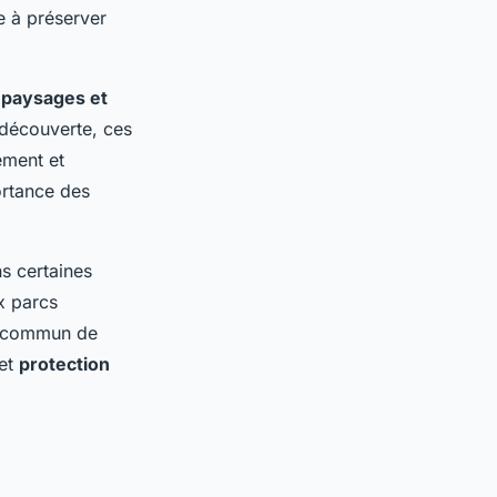
e à préserver
s
paysages et
a découverte, ces
ement et
ortance des
s certaines
x parcs
if commun de
et
protection