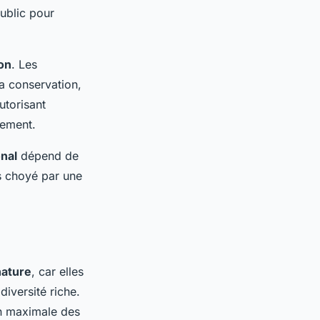
ublic pour
on
. Les
la conservation,
utorisant
nement.
onal
dépend de
s choyé par une
nature
, car elles
iversité riche.
on maximale des