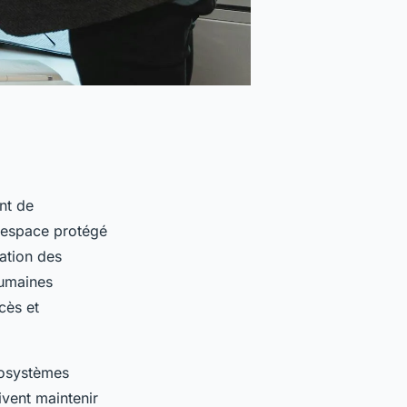
ant de
 espace protégé
vation des
humaines
cès et
cosystèmes
ivent maintenir