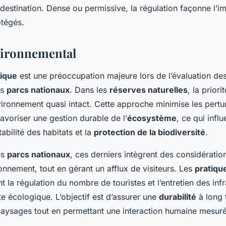
destination. Dense ou permissive, la régulation façonne l’
tégés.
vironnemental
gique
est une préoccupation majeure lors de l’évaluation de
es
parcs nationaux
. Dans les
réserves naturelles
, la priori
vironnement quasi intact. Cette approche minimise les pertu
avoriser une gestion durable de l’
écosystème
, ce qui infl
abilité des habitats et la
protection de la biodiversité
.
es
parcs nationaux
, ces derniers intègrent des considérati
onnement, tout en gérant un afflux de visiteurs. Les
pratiqu
t la régulation du nombre de touristes et l’entretien des inf
nte écologique. L’objectif est d’assurer une
durabilité
à long 
paysages tout en permettant une interaction humaine mesur