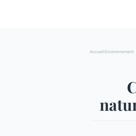
Accueil
›
Environnement
C
natur