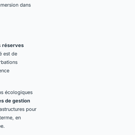
immersion dans
s
réserves
té est de
rbations
uence
ons écologiques
es de gestion
rastructures pour
terme, en
ée.