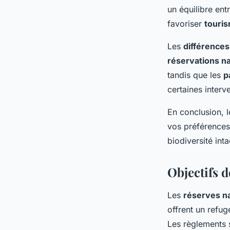
un équilibre ent
favoriser
touri
Les
différences
réservations na
tandis que les
p
certaines inter
En conclusion, l
vos préférences
biodiversité int
Objectifs 
Les
réserves na
offrent un refu
Les règlements 