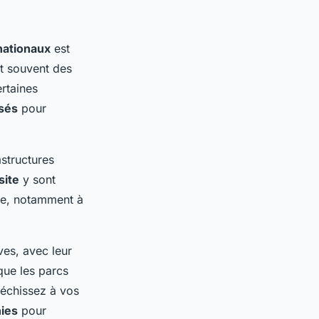
nationaux
est
 souvent des
ertaines
isés
pour
astructures
site
y sont
que, notamment à
ves, avec leur
que les parcs
léchissez à vos
nies
pour