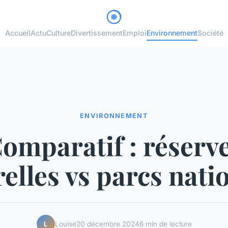
Accueil
Actu
Culture
Divertissement
Emploi
Environnement
Société
ENVIRONNEMENT
omparatif : réserv
elles vs parcs nat
Louise
20 décembre 2024
6 min de lecture
L