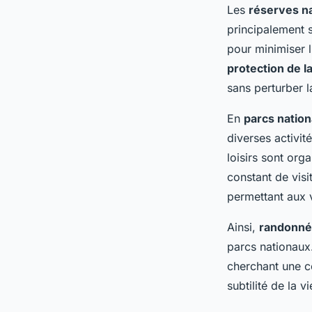
Les
réserves na
principalement s
pour minimiser l
protection de la
sans perturber la
En
parcs natio
diverses activit
loisirs sont org
constant de vis
permettant aux 
Ainsi,
randonn
parcs nationaux.
cherchant une c
subtilité de la v