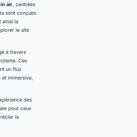
in air
, centrées
tés sont conçues
ainsi la
plorer le site
é à travers
yclisme. Ces
nt un flux
e
et immersive,
expérience des
éale pour ceux
récier la