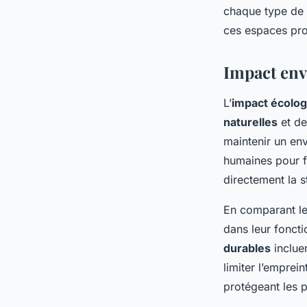
chaque type de 
ces espaces pro
Impact en
L’
impact écolo
naturelles
et d
maintenir un en
humaines pour f
directement la st
En comparant l
dans leur foncti
durables
incluen
limiter l’emprei
protégeant les 