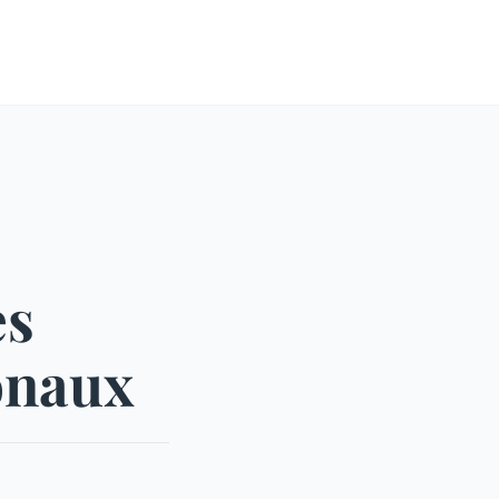
es
ionaux