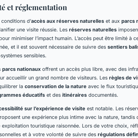
té et réglementation
conditions d’
accès aux réserves naturelles
et aux
parcs 
lanifier une visite réussie. Les
réserves naturelles
imposent
our minimiser l’impact humain. L’accès peut être limité à c
née, et il est souvent nécessaire de suivre des
sentiers bal
osystèmes sensibles.
s
parcs nationaux
offrent un accès plus libre, avec des infr
r accueillir un grand nombre de visiteurs. Les
règles de vi
uilibrer la
conservation de la nature
avec le flux touristi
grammes éducatifs
et des
itinéraires
documentés.
cessibilité sur l’expérience de visite
est notable. Les réser
proposent une expérience plus intime avec la nature, tandis 
 exploitation touristique raisonnée. Lors de votre choix, réf
sonnelles et à votre volonté de suivre des
régulations défi