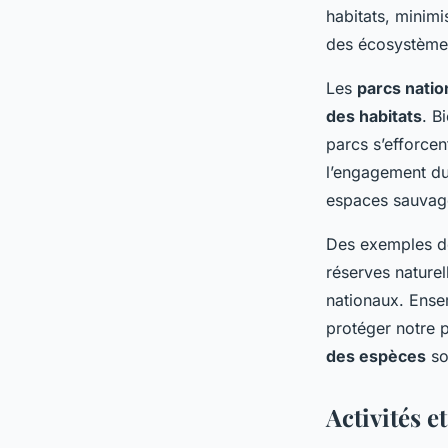
habitats, minimi
des écosystèmes 
Les
parcs nati
des habitats
. B
parcs s’efforcen
l’engagement du 
espaces sauvage
Des exemples de
réserves nature
nationaux. Ense
protéger notre p
des espèces
so
Activités et