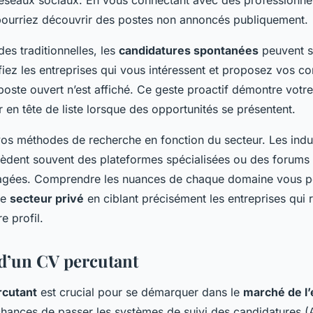
réseaux sociaux. En vous connectant avec des professionne
pourriez découvrir des postes non annoncés publiquement.
es traditionnelles, les
candidatures spontanées
peuvent se
ifiez les entreprises qui vous intéressent et proposez vos 
oste ouvert n’est affiché. Ce geste proactif démontre votre
 en tête de liste lorsque des opportunités se présentent.
vos méthodes de recherche en fonction du secteur. Les indu
èdent souvent des plateformes spécialisées ou des forums 
tagées. Comprendre les nuances de chaque domaine vous p
le
secteur privé
en ciblant précisément les entreprises qui
e profil.
d’un CV percutant
rcutant
est crucial pour se démarquer dans le
marché de l’
hances de passer les systèmes de suivi des candidatures (AT