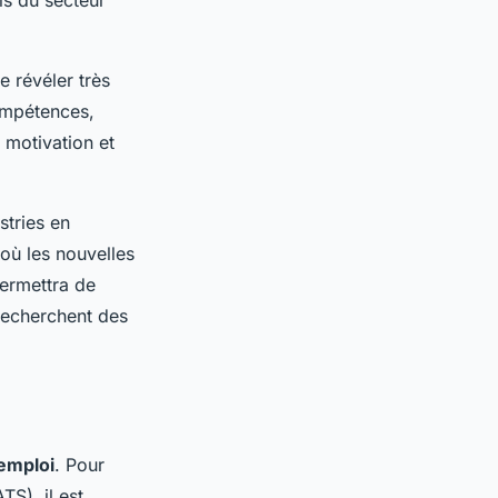
ls du secteur
 révéler très
compétences,
 motivation et
stries en
où les nouvelles
ermettra de
 recherchent des
emploi
. Pour
S), il est