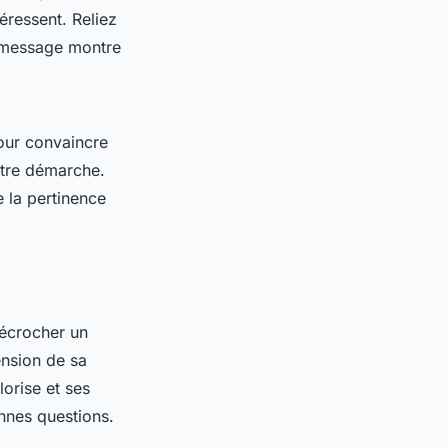
téressent. Reliez
message montre
pour convaincre
otre démarche.
 la pertinence
décrocher un
ension de sa
lorise et ses
nnes questions.