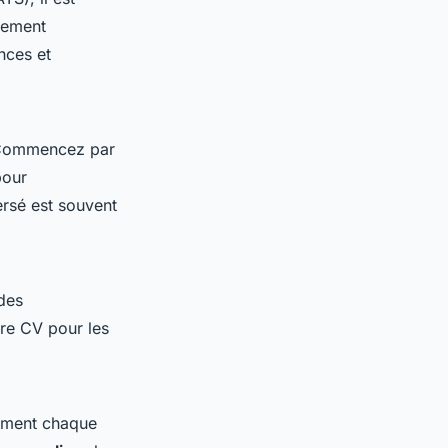
sement
nces et
. Commencez par
pour
ersé est souvent
 des
tre CV pour les
vement chaque