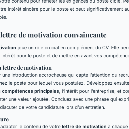
 votre contenu pour refléter les exigences du poste cible.
Pe
re intérêt sincère pour le poste et peut significativement 
cès.
 lettre de motivation convaincante
tivation
joue un rôle crucial en complément du CV. Elle per
 intérêt pour le poste et de mettre en avant vos compétenc
a lettre de motivation
ne introduction accrocheuse qui capte l’attention du recru
nez le poste pour lequel vous postulez. Développez ensuite 
s
compétences principales
, l’intérêt pour l’entreprise, et
rter une valeur ajoutée. Concluez avec une phrase qui expr
iscuter de votre candidature lors d’un entretien.
lure
 d’adapter le contenu de votre
lettre de motivation
à chaque 