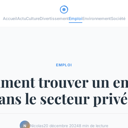
Accueil
Actu
Culture
Divertissement
Emploi
Environnement
Société
EMPLOI
ent trouver un e
ans le secteur privé
Nicolas
20 décembre 2024
8 min de lecture
N