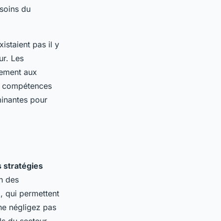
esoins du
istaient pas il y
r. Les
dement aux
es compétences
minantes pour
 stratégies
on des
, qui permettent
 ne négligez pas