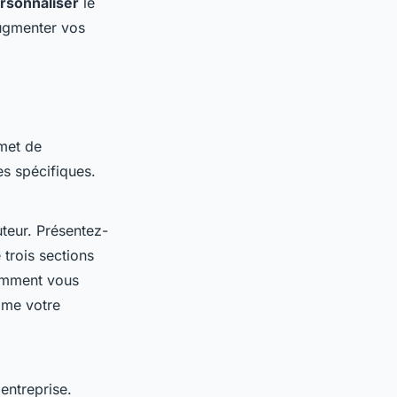
rsonnaliser
le
augmenter vos
met de
es spécifiques.
teur. Présentez-
trois sections
 comment vous
ime votre
entreprise.