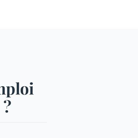
mploi
 ?