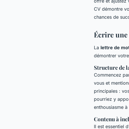
offre et ajustez
CV démontre vot
chances de suc
Écrire une
La
lettre de mo
démontrer votre
Structure de l
Commencez par u
vous et mention
principales : vo
pourriez y appo
enthousiasme à d
Contenu à inc
Il est essentiel