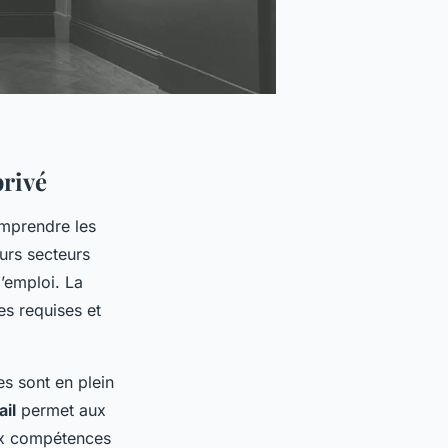
privé
omprendre les
urs secteurs
’emploi. La
es requises et
es sont en plein
il
permet aux
aux compétences