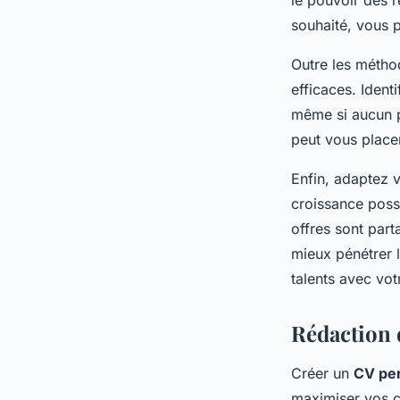
le pouvoir des 
souhaité, vous 
Outre les méthod
efficaces. Ident
même si aucun p
peut vous placer
Enfin, adaptez 
croissance poss
offres sont par
mieux pénétrer 
talents avec votr
Rédaction 
Créer un
CV pe
maximiser vos c