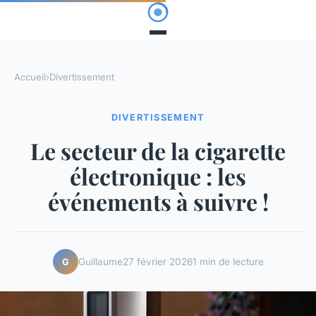
Accueil
›
Divertissement
DIVERTISSEMENT
Le secteur de la cigarette
électronique : les
événements à suivre !
Guillaume
27 février 2026
1 min de lecture
G