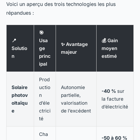
Voici un aperçu des trois technologies les plus
répandues :
🎯
📍
Usa
💰 Gain
✨ Avantage
Solutio
ge
moyen
majeur
n
princ
estimé
ipal
Prod
Solaire
uctio
Autonomie
-40 %
sur
photov
n
partielle,
la facture
oltaïqu
d’éle
valorisation
d’électricité
e
ctrici
de l’excédent
té
Cha
-50 à 60 %