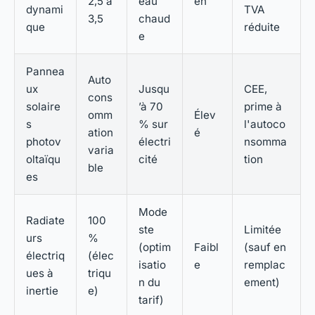
2,5 à
eau
en
dynami
TVA
3,5
chaud
que
réduite
e
Pannea
Auto
ux
Jusqu
CEE,
cons
solaire
’à 70
prime à
omm
Élev
s
% sur
l'autoco
ation
é
photov
électri
nsomma
varia
oltaïqu
cité
tion
ble
es
Mode
Radiate
100
ste
Limitée
urs
%
(optim
Faibl
(sauf en
électriq
(élec
isatio
e
remplac
ues à
triqu
n du
ement)
inertie
e)
tarif)