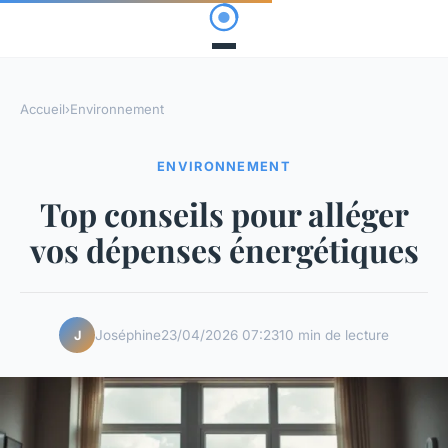
Accueil
›
Environnement
ENVIRONNEMENT
Top conseils pour alléger
vos dépenses énergétiques
Joséphine
23/04/2026 07:23
10 min de lecture
J