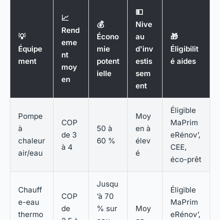
💵
📈
💰
Nive
Rend
💡
Écono
au
🎁
eme
Équipe
mie
d'inv
Éligibilit
nt
ment
potent
estis
é aides
moy
ielle
sem
en
ent
Éligible
Pompe
Moy
COP
MaPrim
à
50 à
en à
de 3
eRénov’,
chaleur
60 %
élev
à 4
CEE,
air/eau
é
éco-prêt
Jusqu
Chauff
Éligible
COP
’à 70
e-eau
MaPrim
de
% sur
Moy
thermo
eRénov’,